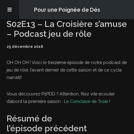
Pour une Poignée de Dés
S02E13 – La Croisière s’amuse
Les épisodes
– Podcast jeu de rôle
25 décembre 2018
PQD2P
OH OH OH ! Voici le treizième épisode de notre podcast de
S’abonner
jeu de rôle, l’avant dernier de cette saison et de ce cycle
narratif.
Blog
Vous découvrez P1PDD ? Attention, filez vite écouter
d’abord la première saison :
Le Conclave de Troie
!
À propos
Résumé de
l’épisode précédent