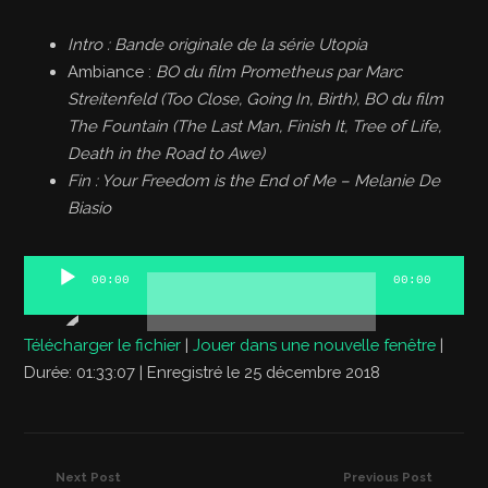
Intro : Bande originale de la série Utopia
Ambiance :
BO du film Prometheus par Marc
Streitenfeld (Too Close, Going In, Birth), BO du film
The Fountain (The Last Man, Finish It, Tree of Life,
Death in the Road to Awe)
Fin : Your Freedom is the End of Me – Melanie De
Biasio
Lecteur
00:00
00:00
audio
Télécharger le fichier
|
Jouer dans une nouvelle fenêtre
|
Durée: 01:33:07
|
Enregistré le 25 décembre 2018
Next Post
Previous Post