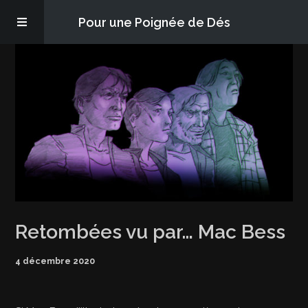
Pour une Poignée de Dés
Les épisodes
PQD2P
S’abonner
Blog
Retombées vu par… Mac Bess
À propos
4 décembre 2020