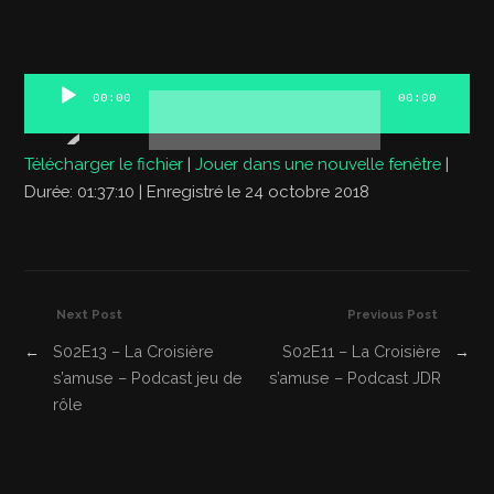
Lecteur
00:00
00:00
audio
Télécharger le fichier
|
Jouer dans une nouvelle fenêtre
|
Durée: 01:37:10
|
Enregistré le 24 octobre 2018
Next Post
Previous Post
←
S02E13 – La Croisière
S02E11 – La Croisière
→
s’amuse – Podcast jeu de
s’amuse – Podcast JDR
rôle