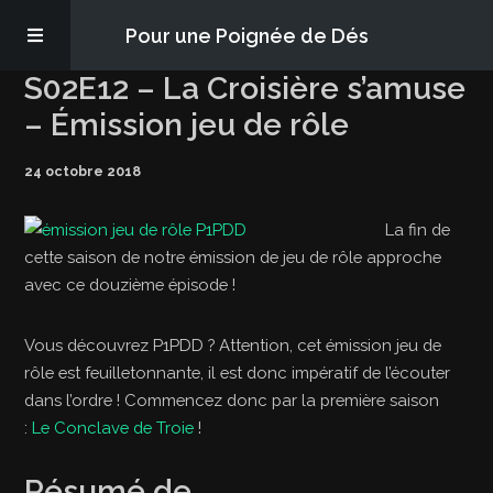
Pour une Poignée de Dés
S02E12 – La Croisière s’amuse
Les épisodes
– Émission jeu de rôle
24 octobre 2018
PQD2P
La fin de
S’abonner
cette saison de notre émission de jeu de rôle approche
avec ce douzième épisode !
Blog
Vous découvrez P1PDD ? Attention, cet émission jeu de
rôle est feuilletonnante, il est donc impératif de l’écouter
À propos
dans l’ordre ! Commencez donc par la première saison
:
Le Conclave de Troie
!
Résumé de