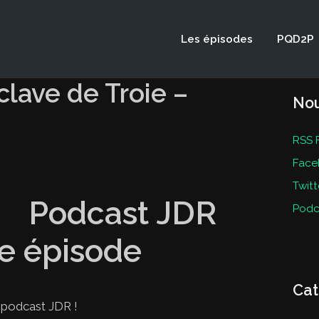
Les épisodes
PQD2P
lave de Troie –
Nou
RSS 
Face
Twitt
Podcast JDR
Podc
e épisode
Cat
e podcast JDR !