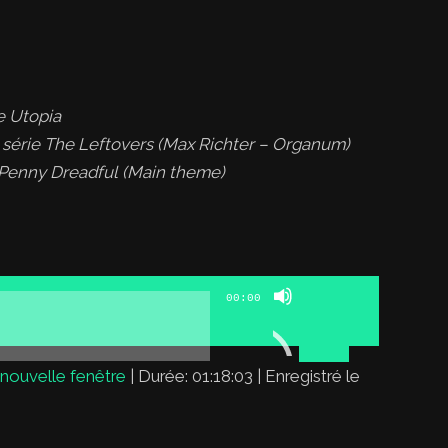
ie Utopia
 série The Leftovers (Max Richter – Organum)
ie Penny Dreadful (Main theme)
Utilisez
00:00
les
flèches
haut/bas
nouvelle fenêtre
|
Durée: 01:18:03
|
Enregistré le
pour
augmenter