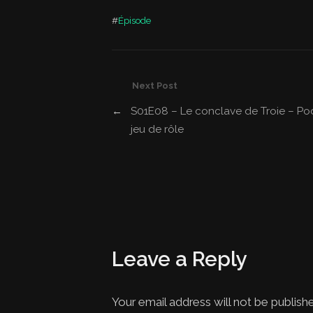
#
Épisode
Next Post
←
S01E08 – Le conclave de Troie – Po
jeu de rôle
Leave a Reply
Your email address will not be publish