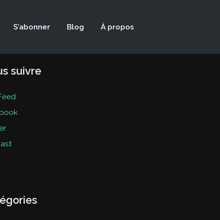
S’abonner
Blog
À propos
s suivre
Feed
book
er
ast
égories