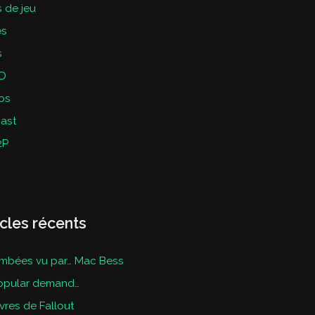
 de jeu
es
s
D
os
ast
2P
icles récents
mbées vu par… Mac Bess
opular demand…
ivres de Fallout