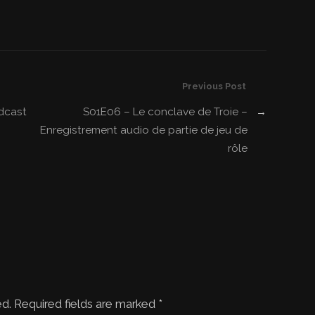
ou
diminuer
le
volume.
Previous Post
dcast
S01E06 – Le conclave de Troie –
→
Enregistrement audio de partie de jeu de
rôle
ed. Required fields are marked
*