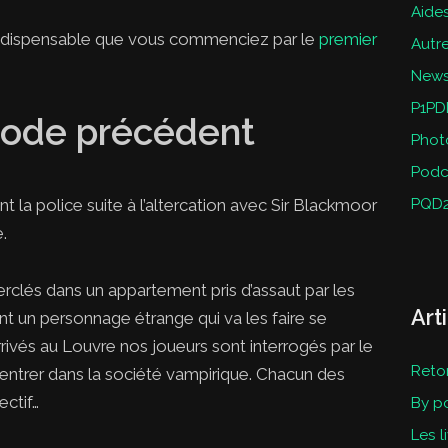
Aides
 indispensable que vous commenciez par le
premier
Autr
New
P1PD
sode précédent
Phot
Podc
t la police suite à l’altercation avec Sir Blackmoor
PQD
.
rclés dans un appartement pris d’assaut par les
Art
ient un personnage étrange qui va les faire se
Arrivés au Louvre nos joueurs sont interrogés par le
Reto
 rentrer dans la société vampirique. Chacun des
ectif…
By p
Les l