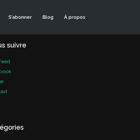
S’abonner
Blog
À propos
s suivre
Feed
book
er
ast
égories