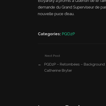
Boyarsky a promis à Quentin de le faire so
demande du Grand Superviseur de parti
nouvelle puce d’eau.
Categories:
PQD2P
Next Post
←
PQD2P – Retombées – Background 
Catherine Bryter