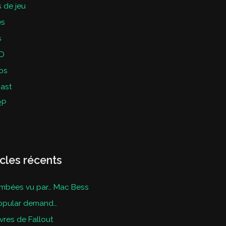
 de jeu
es
s
D
os
ast
2P
icles récents
mbées vu par… Mac Bess
opular demand…
ivres de Fallout