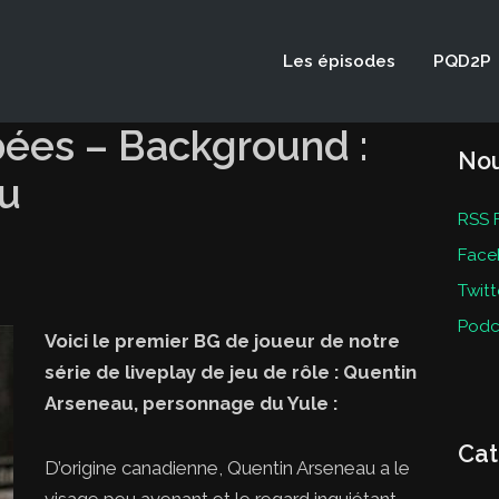
Les épisodes
PQD2P
ées – Background :
Nou
u
RSS 
Face
Twitt
Podc
Voici le premier BG de joueur de notre
série de liveplay de jeu de rôle : Quentin
Arseneau, personnage du Yule :
Cat
D’origine canadienne, Quentin Arseneau a le
visage peu avenant et le regard inquiétant.