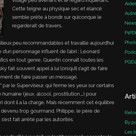
Aides
Cette teigne au physique sec et élancé
Autr
semble prête à bondir sur quiconque le
New
regarderait de travers.
P1PD
ilieux peu recommandables et travaille aujourd’hui
Phot
d’un personnage influent de l’abri : Leonard
Podc
afics en tout genre, Quentin connaît toutes les
PQD
ky fait souvent appel à lui lorsqu’il s’agit de faire
ement de faire passer un message.
par le Superviseur, qui ferme les yeux sur certains
e humaine (jeux, alcool, prostitution,…) pour
Art
bri dont il a la charge. Mais récemment cet équilibre
 devenu trop gourmand. Philippe, le père de
Reto
’est fait arrêté par les autorités.
By p
Les l