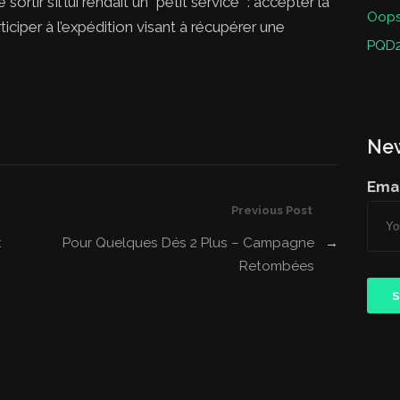
rtir s’il lui rendait un “petit service” : accepter la
Oops 
ciper à l’expédition visant à récupérer une
PQD2
New
Emai
Previous Post
:
Pour Quelques Dés 2 Plus – Campagne
→
Retombées