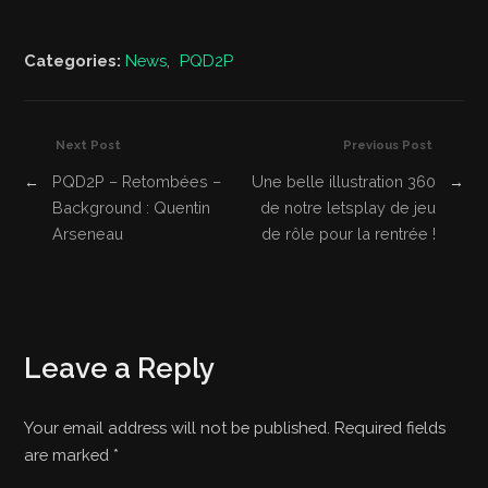
Categories:
News
,
PQD2P
Next Post
Previous Post
←
PQD2P – Retombées –
Une belle illustration 360
→
Background : Quentin
de notre letsplay de jeu
Arseneau
de rôle pour la rentrée !
Leave a Reply
Your email address will not be published. Required fields
are marked
*