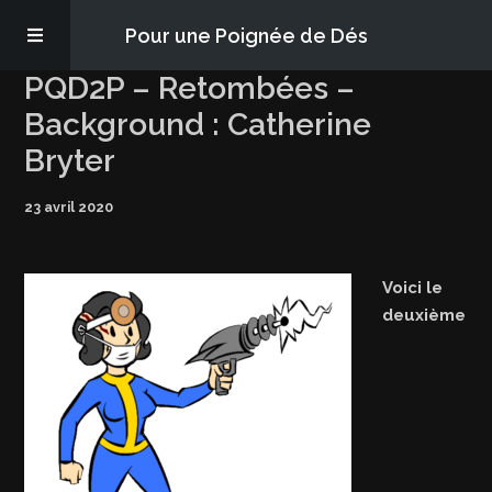
Pour une Poignée de Dés
PQD2P – Retombées –
Les épisodes
Background : Catherine
Bryter
PQD2P
23 avril 2020
S’abonner
Voici le
Blog
deuxième
À propos