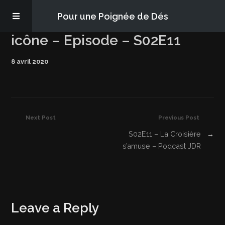
Pour une Poignée de Dés
icône – Episode – S02E11
Les épisodes
8 avril 2020
PQD2P
S’abonner
Next Post
Previous Post
S02E11 – La Croisière
→
Blog
s’amuse – Podcast JDR
À propos
Leave a Reply