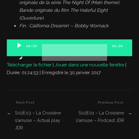
originale de la série The Night Of (Main theme).
Bande originale du film The Hateful Eight
(Ouverture).
Fin : California Dreamin’ – Bobby Womack
Lecteur
00:00
00:00
audio
Télécharger le fichier
|
Jouer dans une nouvelle fenêtre
|
Durée: 01:24:53
|
Enregistré le 30 janvier 2017
Next Post
Previous Post
←
S02E03 – La Croisière
S02E01 – La Croisière
→
s’amuse – Actual play
s’amuse – Podcast JDR
JDR