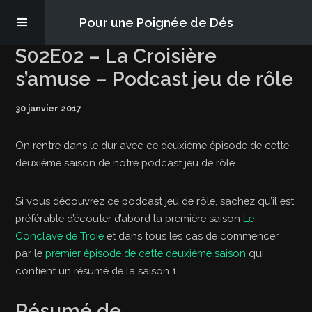
Pour une Poignée de Dés
S02E02 – La Croisière
Les épisodes
s’amuse – Podcast jeu de rôle
30 janvier 2017
PQD2P
On rentre dans le dur avec ce deuxième épisode de cette
S’abonner
deuxième saison de notre podcast jeu de rôle.
Blog
Si vous découvrez ce podcast jeu de rôle, sachez qu’il est
préférable d’écouter d’abord la première saison
Le
Conclave de Troie
et dans tous les cas de commencer
À propos
par le
premier épisode de cette deuxième saison
qui
contient un résumé de la saison 1.
Résumé de