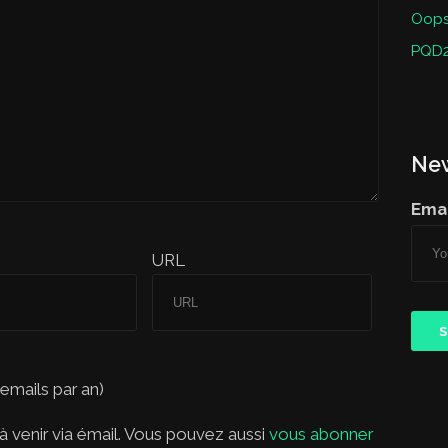
Oops 
PQD2
New
Emai
URL
 emails par an)
 venir via émail. Vous pouvez aussi
vous abonner