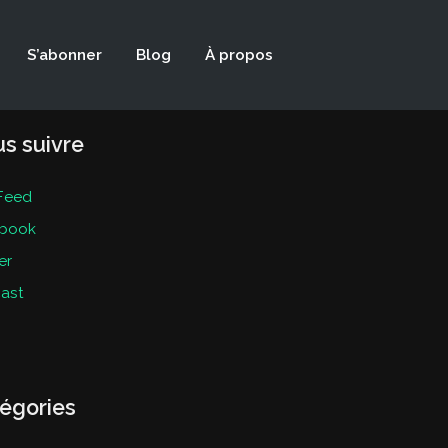
S’abonner
Blog
À propos
s suivre
Feed
book
er
ast
égories