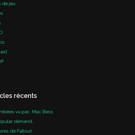
 de jeu
es
s
D
os
ast
2P
icles récents
mbées vu par… Mac Bess
opular demand…
ivres de Fallout