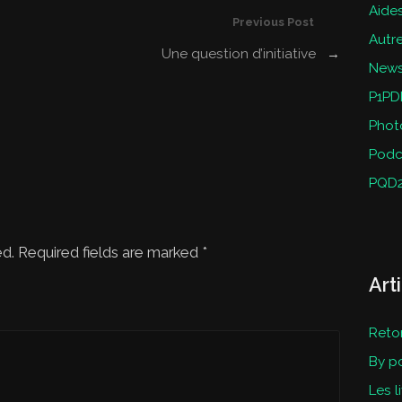
Aides
Previous Post
Autr
Une question d’initiative
→
New
P1PD
Phot
Podc
PQD
ed. Required fields are marked
*
Art
Reto
By p
Les l