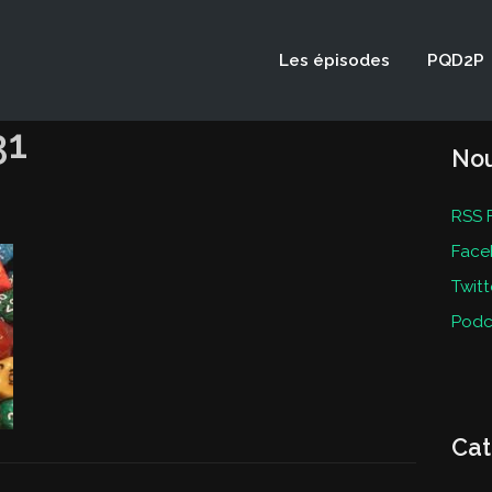
Les épisodes
PQD2P
31
Nou
RSS 
Face
Twitt
Podc
Cat