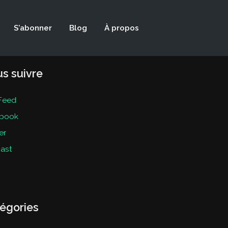
S’abonner
Blog
À propos
s suivre
Feed
book
er
ast
égories