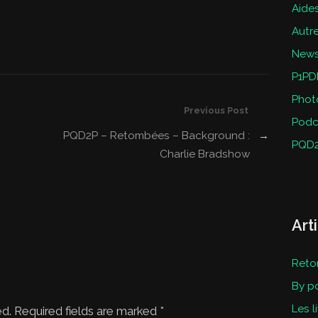
Aides
Autr
New
P1PD
Phot
Previous Post
Podc
PQD2P – Retombées – Background :
→
PQD
Charlie Bradshow
Art
Reto
By p
Les l
ed. Required fields are marked
*