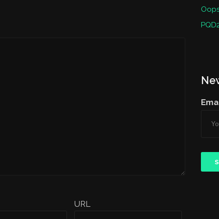
Oops 
PQD2
New
Emai
URL