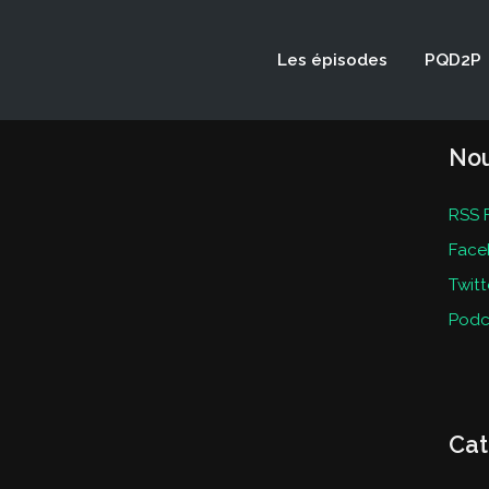
Les épisodes
PQD2P
Nou
RSS 
Face
Twitt
Podc
Cat