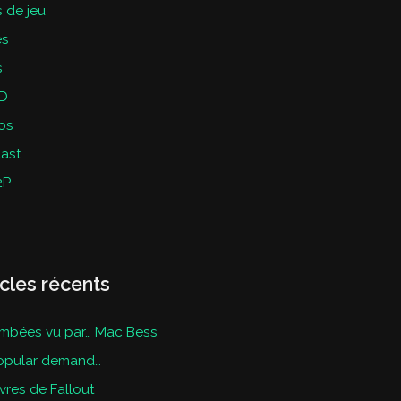
 de jeu
es
s
D
os
ast
2P
icles récents
mbées vu par… Mac Bess
opular demand…
ivres de Fallout