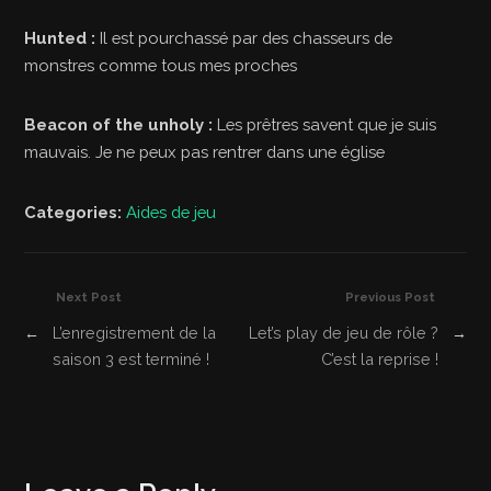
Hunted :
Il est pourchassé par des chasseurs de
monstres comme tous mes proches
Beacon of the unholy :
Les prêtres savent que je suis
mauvais. Je ne peux pas rentrer dans une église
Categories:
Aides de jeu
Next Post
Previous Post
←
L’enregistrement de la
Let’s play de jeu de rôle ?
→
saison 3 est terminé !
C’est la reprise !