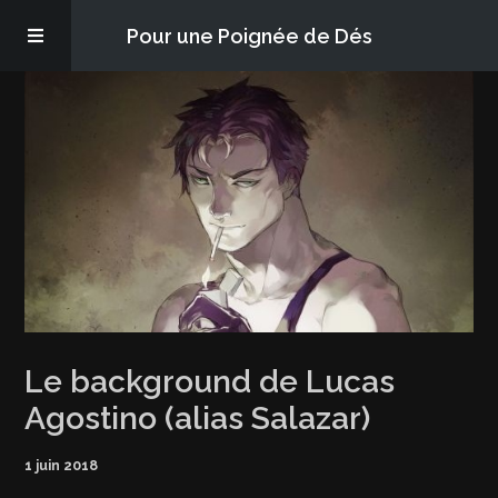
Pour une Poignée de Dés
Les épisodes
PQD2P
S’abonner
Blog
Le background de Lucas
À propos
Agostino (alias Salazar)
1 juin 2018