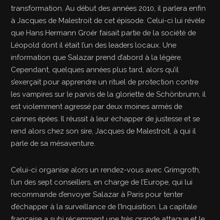
transformation. Au début des années 2010, il parlera enfin
à Jacques de Malestroit de cet épisode. Celui-ci lui révèle
que Hans Hermann Groër faisait partie de la société de
Léopold dont il était l’un des leaders locaux. Une
information que Salazar prend d’abord à la légère.
Cependant, quelques années plus tard, alors qu’il
s’exerçait pour apprendre un rituel de protection contre
les vampires sur le parvis de la gloriette de Schönbrunn, il
est violemment agressé par deux moines armés de
cannes épées. Il réussit à leur échapper de justesse et se
rend alors chez son sire, Jacques de Malestroit, à qui il
parle de sa mésaventure.
Celui-ci organise alors un rendez-vous avec Grimgroth,
l’un des sept conseillers, en charge de l’Europe, qui lui
recommande d’envoyer Salazar à Paris pour tenter
d’échapper à la surveillance de l’Inquisition. La capitale
française a subi récemment une très grande attaque et le