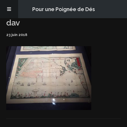
Pour une Poignée de Dés
dav
Les épisodes
23 juin 2018
PQD2P
S’abonner
Blog
À propos