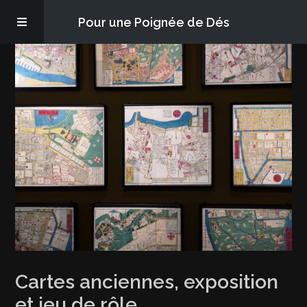
Pour une Poignée de Dés
Les épisodes
PQD2P
S’abonner
Blog
À propos
Cartes anciennes, exposition
et jeu de rôle