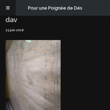
Pour une Poignée de Dés
dav
Les épisodes
23 juin 2018
PQD2P
S’abonner
Blog
À propos