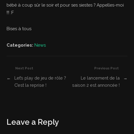
bébé à coup sûr le soir et pour ses siestes ? Appelles-moi
!!! :F
Bises à tous
Categories:
News
Next Post
Previous Post
←
Let’s play de jeu de rôle ?
Le lancement de la
→
C’est la reprise !
saison 2 est annoncée !
Leave a Reply