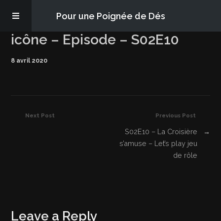
Pour une Poignée de Dés
icône – Episode – S02E10
Les épisodes
8 avril 2020
PQD2P
S’abonner
Next Post
Previous Post
S02E10 – La Croisière
→
Blog
s’amuse – Let’s play jeu
de rôle
À propos
Leave a Reply