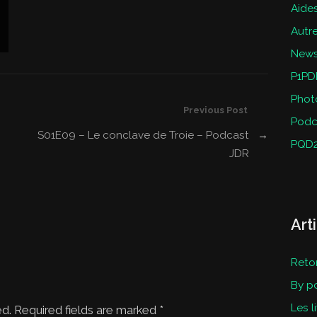
Aides
Autr
New
P1PD
Phot
Previous Post
Podc
S01E09 – Le conclave de Troie – Podcast
→
PQD
JDR
Art
Reto
By p
Les l
ed. Required fields are marked
*