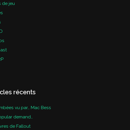
 de jeu
es
s
D
os
ast
2P
icles récents
mbées vu par… Mac Bess
opular demand…
ivres de Fallout