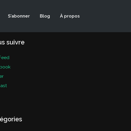
S’abonner
Blog
À propos
s suivre
Feed
book
er
ast
égories