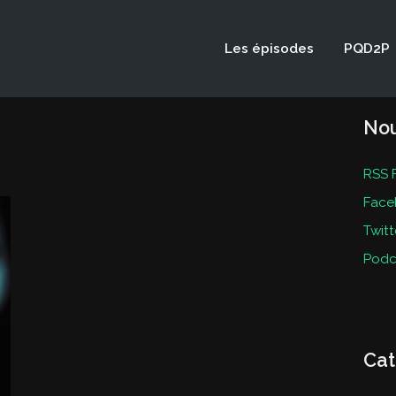
Les épisodes
PQD2P
Nou
RSS 
Face
Twitt
Podc
Cat