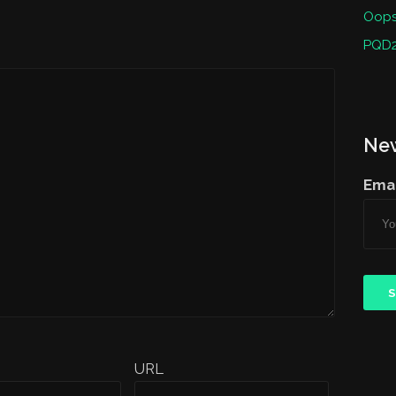
Oops 
PQD2
New
Emai
URL