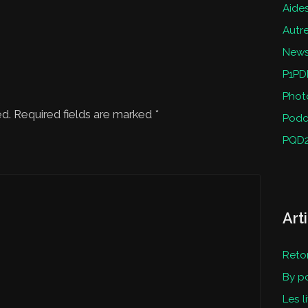
Aides
Autr
New
P1PD
Phot
ed. Required fields are marked
*
Podc
PQD
Art
Reto
By p
Les l