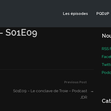
Les épisodes
PQD2P
 – S01E09
Nou
RSS 
Face
Twitt
Podc
Previous Post
S01E09 – Le conclave de Troie – Podcast
→
JDR
Cat