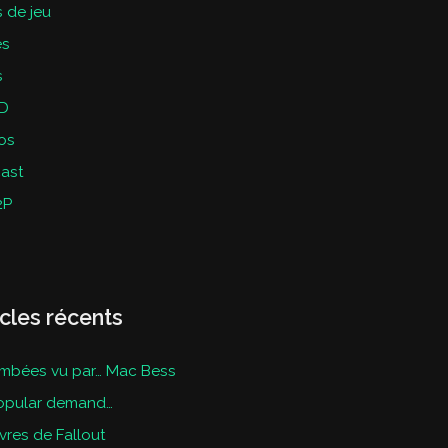
 de jeu
es
s
D
os
ast
2P
icles récents
mbées vu par… Mac Bess
opular demand…
ivres de Fallout