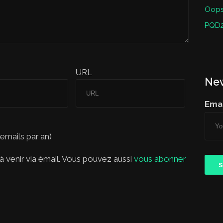
Oops 
PQD2
URL
New
Emai
 emails par an)
 venir via émail. Vous pouvez aussi
vous abonner