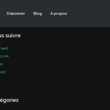
S’abonner
Blog
À propos
s suivre
Feed
book
er
ast
égories