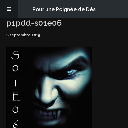
Pour une Poignée de Dés
p1pdd-s01e06
Les épisodes
8 septembre 2015
PQD2P
S’abonner
Blog
À propos