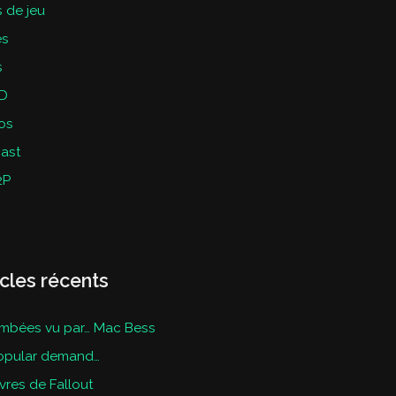
 de jeu
es
s
D
os
ast
2P
icles récents
mbées vu par… Mac Bess
opular demand…
ivres de Fallout