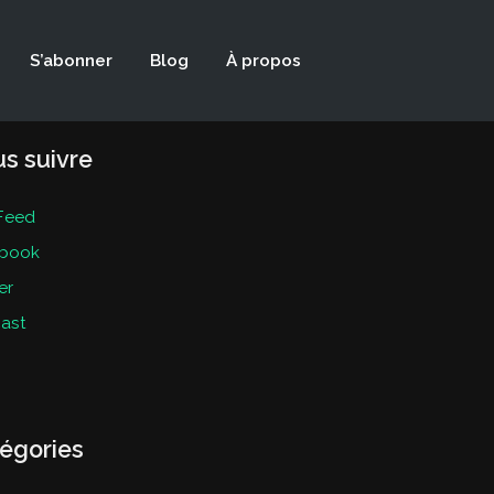
S’abonner
Blog
À propos
s suivre
Feed
book
er
ast
égories