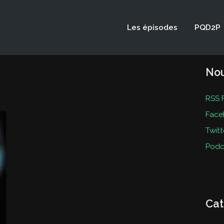
Les épisodes
PQD2P
Nou
RSS 
Face
Twitt
Podc
Cat