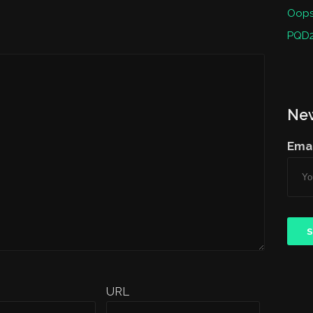
Oops 
PQD2
New
Emai
URL