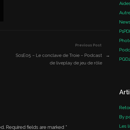
Aides
Autr
New
P1PD
Phot
Previous Post
Podc
S01E05 – Le conclave de Troie – Podcast
→
PQD
de liveplay de jeu de rôle
Art
Reto
By p
Les l
ed. Required fields are marked
*