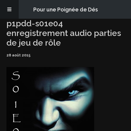
Pour une Poignée de Dés
p1pdd-s01e04
Les épisodes
enregistrement audio parties
de jeu de rôle
PQD2P
28 août 2015
S’abonner
Blog
À propos