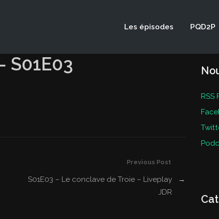
Les épisodes
PQD2P
 – S01E03
Nou
RSS 
Face
Twitt
Podc
Previous Post
S01E03 – Le conclave de Troie – Liveplay
→
JDR
Cat