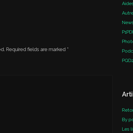
Aides
Autr
New
P1PD
Phot
ed. Required fields are marked
*
Podc
PQD
Art
Reto
By p
Les l