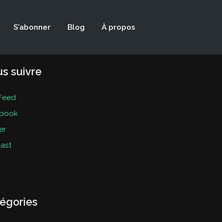
S’abonner
Blog
À propos
s suivre
Feed
book
er
ast
égories