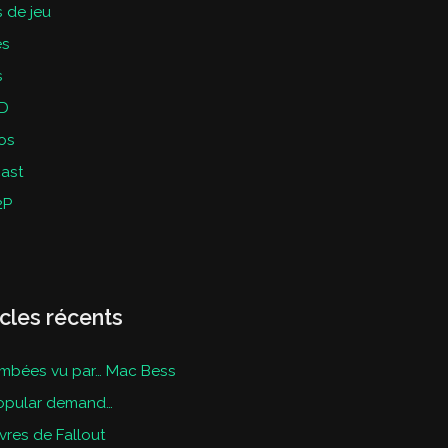
 de jeu
es
s
D
os
ast
2P
icles récents
mbées vu par… Mac Bess
opular demand…
ivres de Fallout