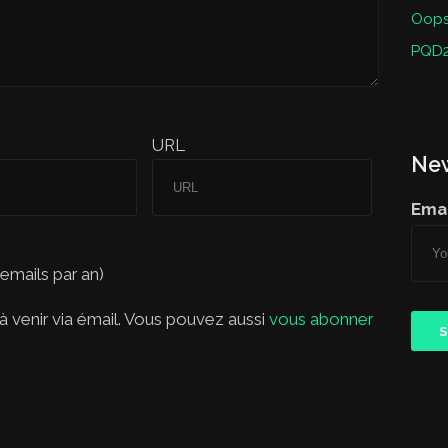
Oops 
PQD2
URL
New
Emai
 emails par an)
 venir via émail. Vous pouvez aussi
vous abonner