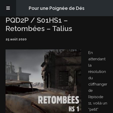
Pour une Poignée de Dés
PQD2P / S01HS1 –
Les épisodes
Retombées – Talius
25 août 2020
PQD2P
En
S’abonner
attendant
la
Blog
résolution
du
cliffhanger
À propos
de
l’épisode
11, voilà un
“petit”