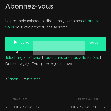
Abonnez-vous !
Le prochain épisode sortira dans 3 semaines,
abonnez-
vous
pour être prévenu dès sa sortie !
Lecteur
00:00
00:00
audio
Télécharger le fichier
|
Jouer dans une nouvelle fenêtre
|
Durée: 2:43:27
|
Enregistré le 3 juin 2020
#
Épisode
#
Hors-série
Next Post
Previous Post
←
PQD2P / S01E12 –
PQD2P / S01E11 –
→