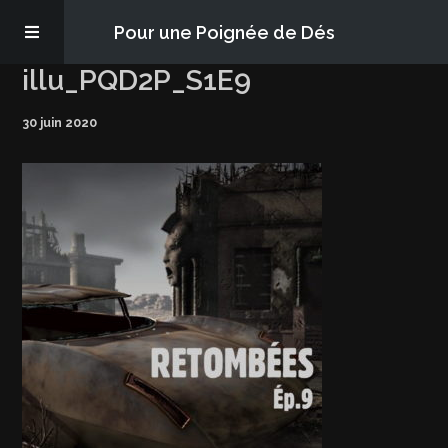
Pour une Poignée de Dés
illu_PQD2P_S1E9
Les épisodes
30 juin 2020
PQD2P
S’abonner
Blog
À propos