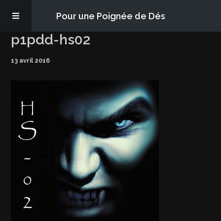
Pour une Poignée de Dés
p1pdd-hs02
Les épisodes
13 avril 2016
PQD2P
S’abonner
Blog
À propos