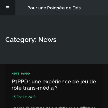
Pour une Poignée de Dés
Les épisodes
Category: News
PQD2P
S’abonner
Blog
NEWS
P1PDD
P1PPD : une expérience de jeu de
À propos
rôle trans-média ?
28 février 2016
Une rapide news pour vous signaler la publication