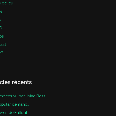
 de jeu
es
s
D
os
ast
2P
icles récents
mbées vu par… Mac Bess
opular demand…
ivres de Fallout