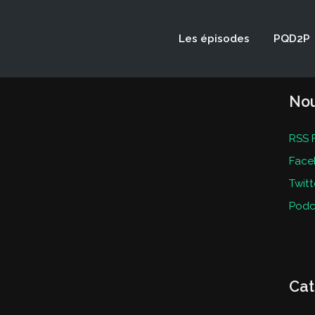
Les épisodes
PQD2P
Nou
RSS 
Face
Twitt
Podc
Cat