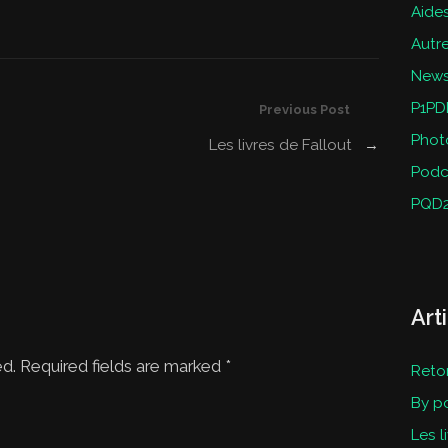
Aides
Autr
New
P1PD
Previous Post
Phot
Les livres de Fallout
→
Podc
PQD
Art
ed. Required fields are marked
*
Reto
By p
Les l