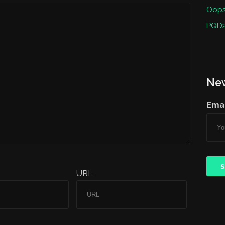
Oops 
PQD2
New
Emai
URL