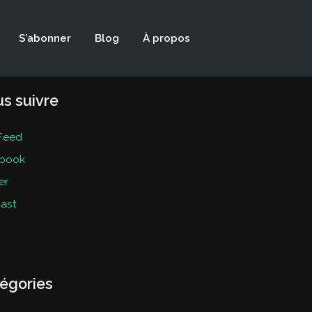
S’abonner
Blog
À propos
s suivre
Feed
book
er
ast
égories