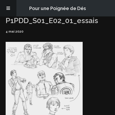
Pour une Poignée de Dés
P1PDD_S01_E02_01_essais
Les épisodes
4 mai 2020
PQD2P
S’abonner
Blog
À propos