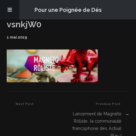
Pour une Poignée de Dés
vsnkjW0
Les épisodes
1 mai 2019
PQD2P
S’abonner
Blog
À propos
Next Post
Previous Post
Lancement de Magnéto
→
Rôliste, la communauté
francophone des Actual
Play !