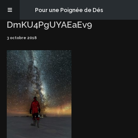
Pour une Poignée de Dés
DmKU4PgUYAEaEv9
Les épisodes
3 octobre 2018
PQD2P
S’abonner
Blog
À propos