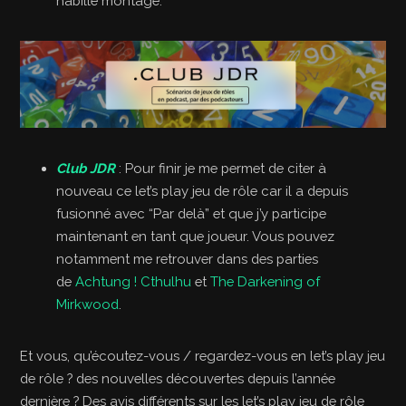
habille montage.
Club JDR
: Pour finir je me permet de citer à
nouveau ce let’s play jeu de rôle car il a depuis
fusionné avec “Par delà” et que j’y participe
maintenant en tant que joueur. Vous pouvez
notamment me retrouver dans des parties
de
Achtung ! Cthulhu
et
The Darkening of
Mirkwood
.
Et vous, qu’écoutez-vous / regardez-vous en let’s play jeu
de rôle ? des nouvelles découvertes depuis l’année
dernière ? Des avis différents sur les let’s play jeu de rôle