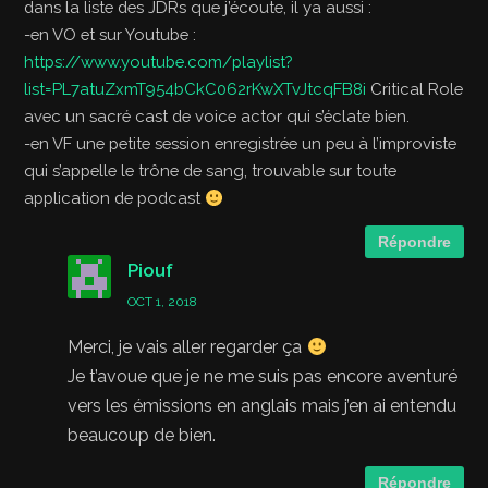
dans la liste des JDRs que j’écoute, il ya aussi :
-en VO et sur Youtube :
https://www.youtube.com/playlist?
list=PL7atuZxmT954bCkC062rKwXTvJtcqFB8i
Critical Role
avec un sacré cast de voice actor qui s’éclate bien.
-en VF une petite session enregistrée un peu à l’improviste
qui s’appelle le trône de sang, trouvable sur toute
application de podcast
Répondre
Piouf
OCT 1, 2018
Merci, je vais aller regarder ça
Je t’avoue que je ne me suis pas encore aventuré
vers les émissions en anglais mais j’en ai entendu
beaucoup de bien.
Répondre