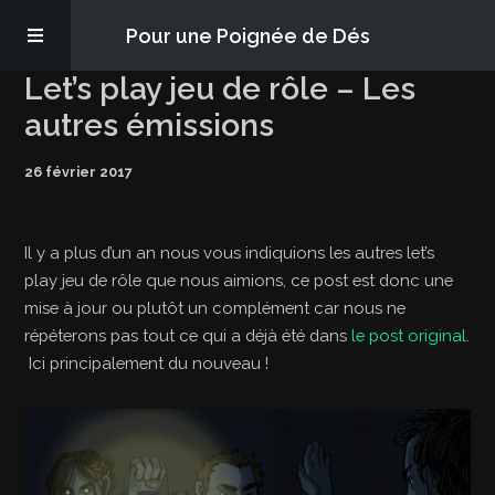
Pour une Poignée de Dés
Let’s play jeu de rôle – Les
Les épisodes
autres émissions
26 février 2017
PQD2P
S’abonner
Il y a plus d’un an nous vous indiquions les autres let’s
play jeu de rôle que nous aimions, ce post est donc une
mise à jour ou plutôt un complément car nous ne
Blog
répéterons pas tout ce qui a déjà été dans
le post original
.
Ici principalement du nouveau !
À propos