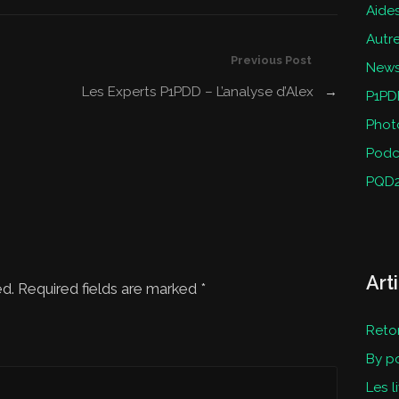
Aides
Autr
Previous Post
New
Les Experts P1PDD – L’analyse d’Alex
→
P1PD
Phot
Podc
PQD
Art
ed. Required fields are marked
*
Reto
By p
Les l