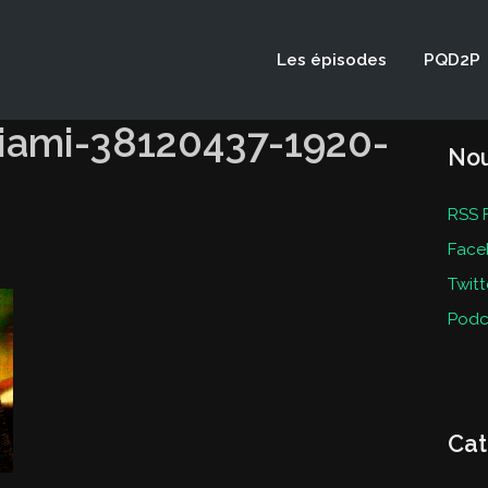
Les épisodes
PQD2P
iami-38120437-1920-
Nou
RSS 
Face
Twitt
Podc
Cat