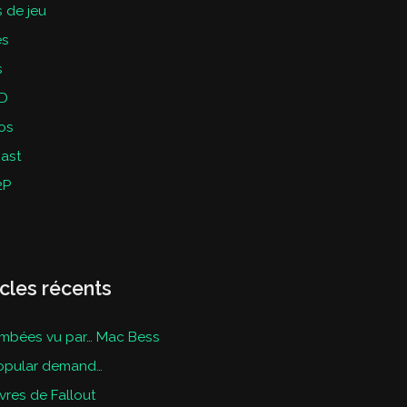
 de jeu
es
s
D
os
ast
2P
icles récents
mbées vu par… Mac Bess
opular demand…
ivres de Fallout