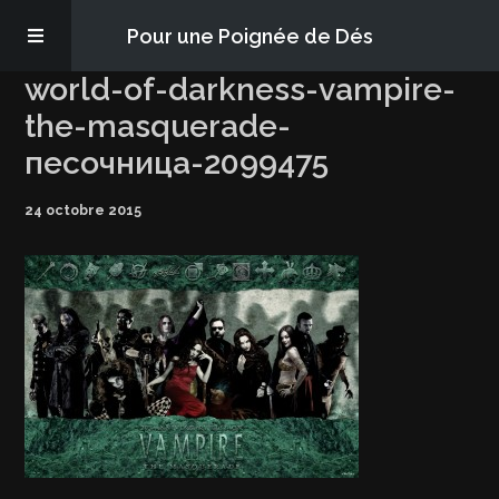
Pour une Poignée de Dés
world-of-darkness-vampire-
Les épisodes
the-masquerade-
песочница-2099475
PQD2P
24 octobre 2015
S’abonner
Blog
À propos