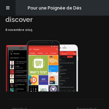
Pour une Poignée de Dés
discover
Les épisodes
8 novembre 2015
PQD2P
S’abonner
Blog
À propos
Next Post
Previous Post