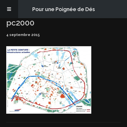
Pour une Poignée de Dés
pc2000
Les épisodes
4 septembre 2015
PQD2P
S’abonner
Blog
À propos