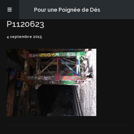
Pour une Poignée de Dés
P1120623
Les épisodes
4 septembre 2015
PQD2P
S’abonner
Blog
À propos