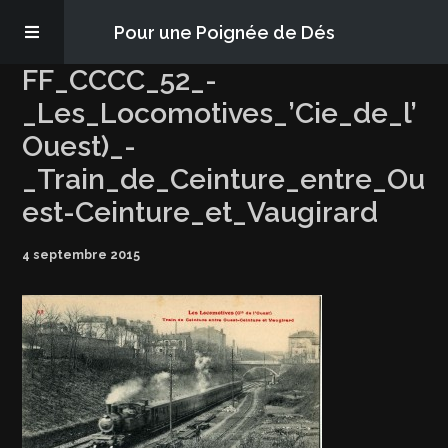
Pour une Poignée de Dés
FF_CCCC_52_-
Les épisodes
_Les_Locomotives_’Cie_de_l’
Ouest)_-
PQD2P
_Train_de_Ceinture_entre_Ou
est-Ceinture_et_Vaugirard
S’abonner
4 septembre 2015
Blog
À propos