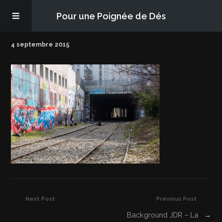
Pour une Poignée de Dés
4 septembre 2015
Les épisodes
PQD2P
S’abonner
Blog
À propos
Next Post
Previous Post
Background JDR – La
→