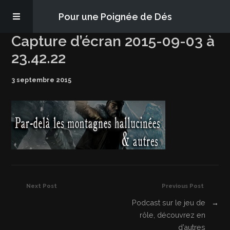
Pour une Poignée de Dés
Capture d’écran 2015-09-03 à
Les épisodes
23.42.22
3 septembre 2015
PQD2P
S’abonner
Blog
À propos
Next Post
Previous Post
Podcast sur le jeu de
→
rôle, découvrez en
d’autres