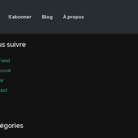
S’abonner
Blog
À propos
s suivre
Feed
book
er
ast
égories