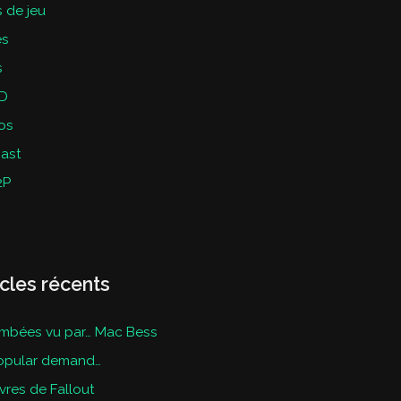
 de jeu
es
s
D
os
ast
2P
icles récents
mbées vu par… Mac Bess
opular demand…
ivres de Fallout