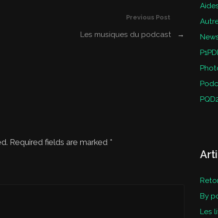
Aides
Previous Post
Autr
Les musiques du podcast
→
New
P1PD
Phot
Podc
PQD
ed. Required fields are marked
*
Art
Reto
By p
Les l