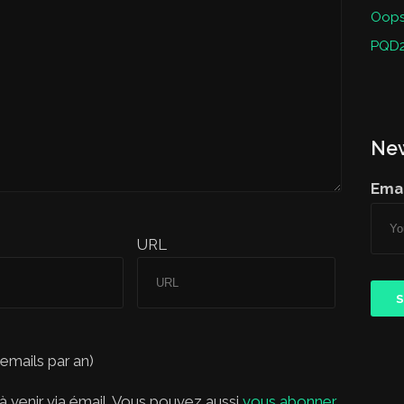
Oops 
PQD2
New
Emai
URL
 emails par an)
 venir via émail. Vous pouvez aussi
vous abonner