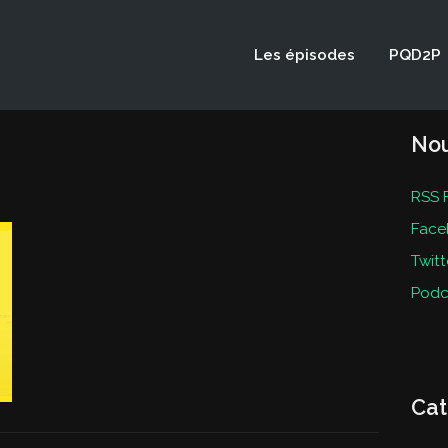
Les épisodes
PQD2P
Nou
RSS 
Face
Twitt
Podc
Cat