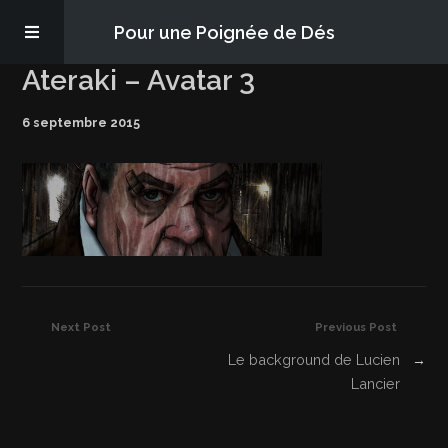
Pour une Poignée de Dés
Ateraki – Avatar 3
Les épisodes
6 septembre 2015
PQD2P
S’abonner
Blog
Next Post
Previous Post
À propos
Le background de Lucien
→
Lancier