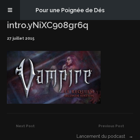
Pour une Poignée de Dés
intro.yNiXC908gr6q
Les épisodes
27 juillet 2015
PQD2P
S’abonner
Blog
À propos
Next Post
Previous Post
Lancement du podcast
→