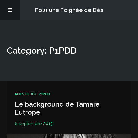
Pour une Poignée de Dés
Les épisodes
Category: P1PDD
PQD2P
S’abonner
Blog
AIDES DE JEU
P1PDD
Le background de Tamara
À propos
Eutrope
6 septembre 2015