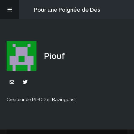
Pour une Poignée de Dés
Les épisodes
PQD2P
Piouf
S’abonner
Blog
Créateur de P1PDD et Bazingcast.
À propos