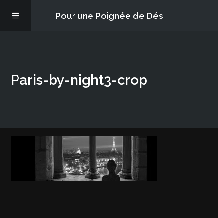
Pour une Poignée de Dés
Les épisodes
Paris-by-night3-crop
PQD2P
S’abonner
Blog
À propos